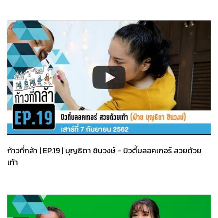
ก้าวที่กล้า | EP.19 | บุญธิดา ชินวงษ์ - บิวตี้บลอคเกอร์ สวยด้วย
เท้า