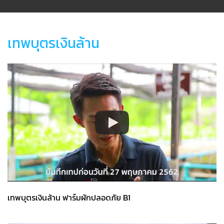
เทพบุตรเงินล้าน
เทพบุตรเงินล้าน ฟาร์มผักปลอดภัย B1