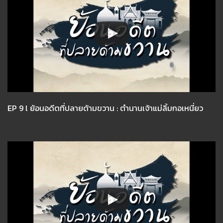
EP 9 l ย้อนอดีตที่ปลายด้ามขวาน : ตำนานเจ้าแม่ลิ้มกอเหนี่ยว