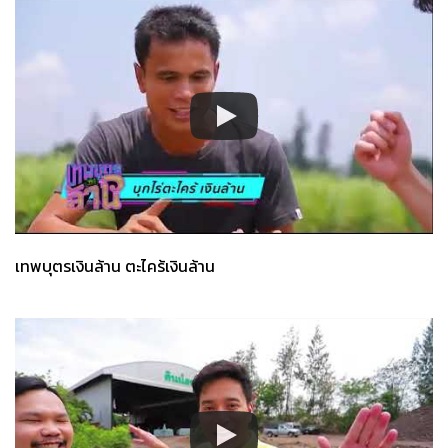
เทพบุตรเงินล้าน ตะไคร้เงินล้าน