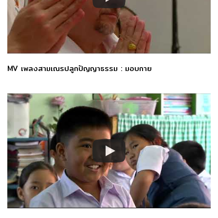
MV เพลงสามเณรปลูกปัญญาธรรม : มอบกาย