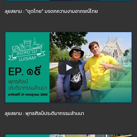
ลุยสยาม : "ชุดไทย" มรดกความงามอาภรณ์ไทย
ลุยสยาม : พุทธศิลป์ประติมากรรมล้านนา