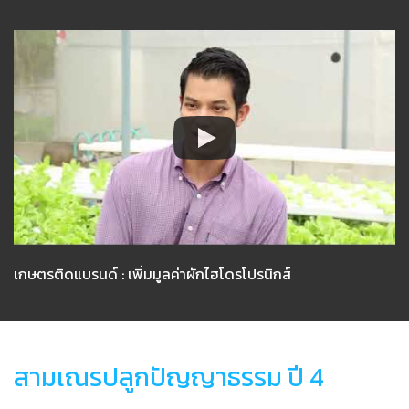
เกษตรติดแบรนด์ : เพิ่มมูลค่าผักไฮโดรโปรนิกส์
สามเณรปลูกปัญญาธรรม ปี 4