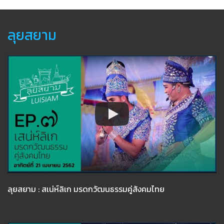
ลุยสยาม
ลุยสยาม : สเน่ห์ลิเก มรดกวัฒนธรรมคู่สังคมไทย