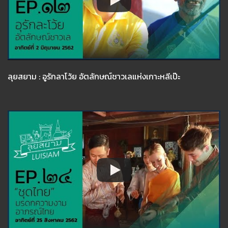
ลุยสยาม : อูรักลาโว้ย อัตลักษณ์ชาวเลแห่งเกาะหลีเป๊ะ