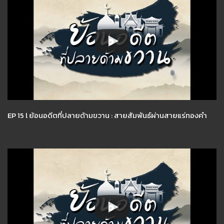
EP 15 l ย้อนอดีตที่ปลายด้ามขวาน : สายสัมพันธ์ผ่านสายแร่ทองคำ