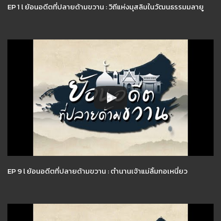
EP 1 l ย้อนอดีตที่ปลายด้ามขวาน : วิถีแห่งมุสลิมในวัฒนธรรมมลายู
EP 9 l ย้อนอดีตที่ปลายด้ามขวาน : ตำนานเจ้าแม่ลิ้มกอเหนี่ยว